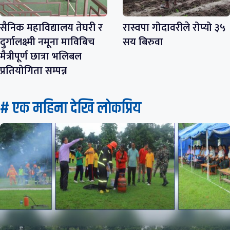
सैनिक महाविद्यालय तेघरी र
रास्वपा गोदावरीले रोप्यो ३५
दुर्गालक्ष्मी नमूना माविबिच
सय बिरुवा
मैत्रीपूर्ण छात्रा भलिबल
प्रतियोगिता सम्पन्न
# एक महिना देखि लाेकप्रिय