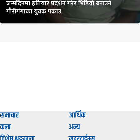
जन्मदिनमा हतियार प्रदर्शन गरेर भिडियो बनाउने
गौरीगंगाका युवक पक्राउ
समाचार
आर्थिक
कला
अन्य
विशेष शृङ्खला
सुदूरटाईम्स