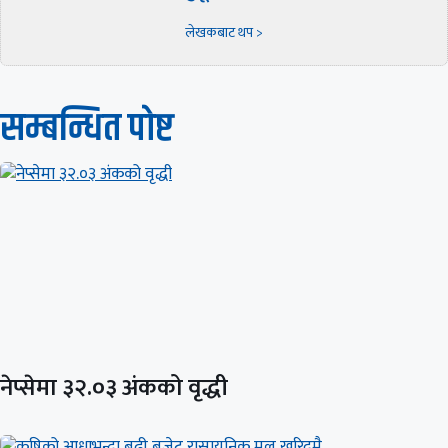
लेखकबाट थप >
सम्बन्धित पाेष्ट
नेप्सेमा ३२.०३ अंकको वृद्धी