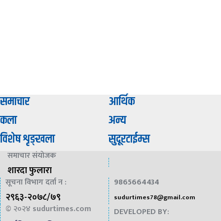
समाचार
आर्थिक
कला
अन्य
विशेष शृङ्खला
सुदूरटाईम्स
समाचार संयाेजक
शारदा फुलारा
सूचना विभाग दर्ता न :
9865664434
२९६३-२०७८/७९
sudurtimes78@gmail.com
© २०२४
sudurtimes.com
DEVELOPED BY: