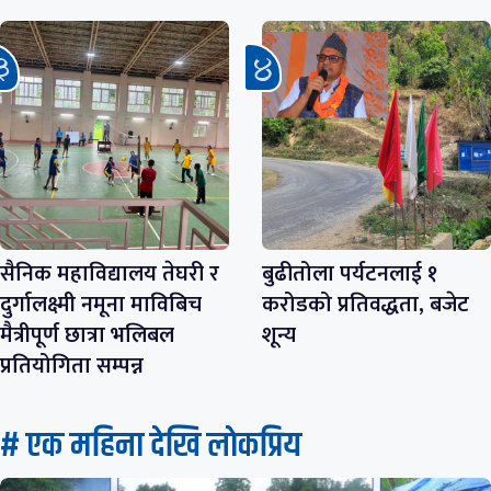
सैनिक महाविद्यालय तेघरी र
बुढीतोला पर्यटनलाई १
दुर्गालक्ष्मी नमूना माविबिच
करोडको प्रतिवद्धता, बजेट
मैत्रीपूर्ण छात्रा भलिबल
शून्य
प्रतियोगिता सम्पन्न
# एक महिना देखि लाेकप्रिय