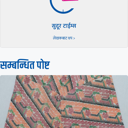
सुदूर टाईम्स
लेखकबाट थप >
सम्बन्धित पाेष्ट