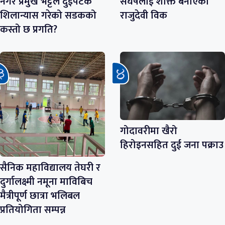
नगर प्रमुख भट्टले दुईपटक
संघर्षलाई शक्ति बनाएकी
शिलान्यास गरेको सडकको
राजुदेवी विक
कस्तो छ प्रगति?
गोदावरीमा खैरो
हिरोइनसहित दुई जना पक्राउ
सैनिक महाविद्यालय तेघरी र
दुर्गालक्ष्मी नमूना माविबिच
मैत्रीपूर्ण छात्रा भलिबल
प्रतियोगिता सम्पन्न