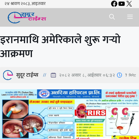
Faceboo
YouTu
X
Skip
to
Me
content
इरानमाथि अमेरिकाले शुरू गर्‍यो
आक्रमण
सुदूर टाईम्स
1
मिनेट
२०८२ असार ८, आईतवार ०६:३२