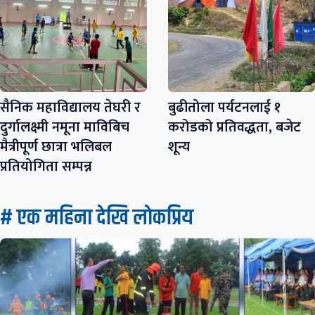
सैनिक महाविद्यालय तेघरी र
बुढीतोला पर्यटनलाई १
दुर्गालक्ष्मी नमूना माविबिच
करोडको प्रतिवद्धता, बजेट
मैत्रीपूर्ण छात्रा भलिबल
शून्य
प्रतियोगिता सम्पन्न
# एक महिना देखि लाेकप्रिय