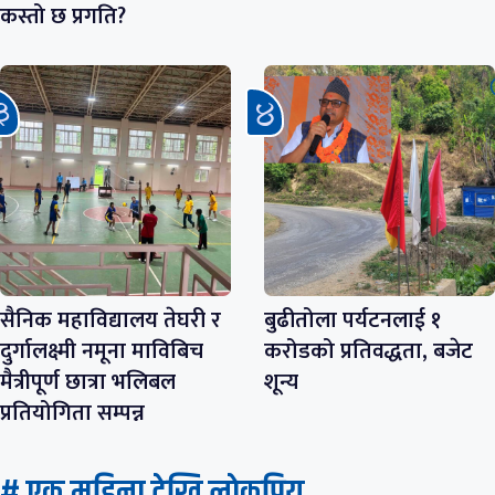
कस्तो छ प्रगति?
सैनिक महाविद्यालय तेघरी र
बुढीतोला पर्यटनलाई १
दुर्गालक्ष्मी नमूना माविबिच
करोडको प्रतिवद्धता, बजेट
मैत्रीपूर्ण छात्रा भलिबल
शून्य
प्रतियोगिता सम्पन्न
# एक महिना देखि लाेकप्रिय