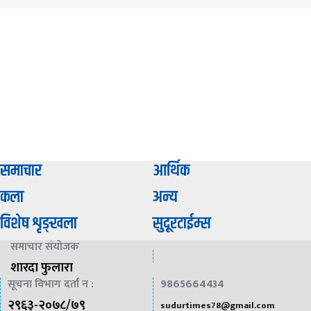
समाचार
आर्थिक
कला
अन्य
विशेष शृङ्खला
सुदूरटाईम्स
समाचार संयाेजक
शारदा फुलारा
सूचना विभाग दर्ता न :
9865664434
२९६३-२०७८/७९
sudurtimes78@gmail.com