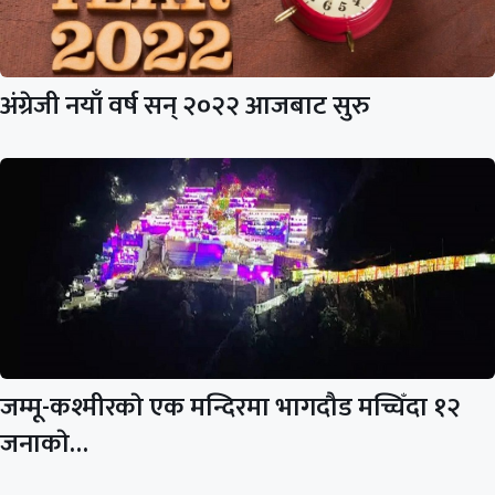
अंग्रेजी नयाँ वर्ष सन् २०२२ आजबाट सुरु
जम्मू-कश्मीरकाे एक मन्दिरमा भागदौड मच्चिँदा १२
जनाकाे…