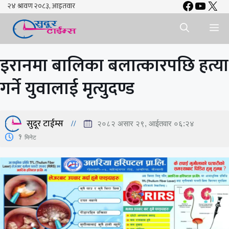
Faceboo
YouTu
X
Skip
to
Me
content
इरानमा बालिका बलात्कारपछि हत्या
गर्ने युवालाई मृत्युदण्ड
सुदूर टाईम्स
२०८२ असार २९, आईतवार ०६:२४
1
मिनेट