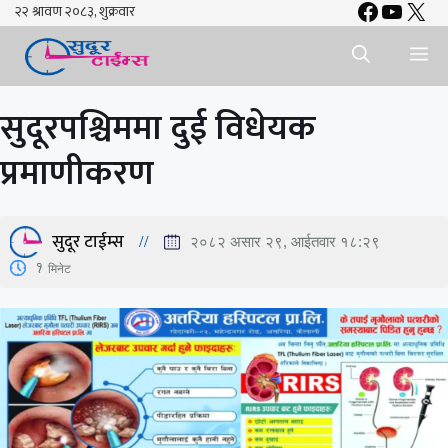
Faceboo
YouTu
X
Skip
to
Me
content
सुदूरपश्चिममा दुई विधेयक
प्रमाणीकरण
सुदूर टाईम्स
२०८२ असार २९, आईतवार १८:२९
1
मिनेट