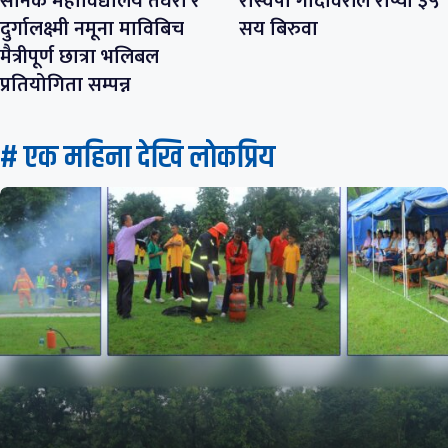
सैनिक महाविद्यालय तेघरी र
रास्वपा गोदावरीले रोप्यो ३५
दुर्गालक्ष्मी नमूना माविबिच
सय बिरुवा
मैत्रीपूर्ण छात्रा भलिबल
प्रतियोगिता सम्पन्न
# एक महिना देखि लाेकप्रिय