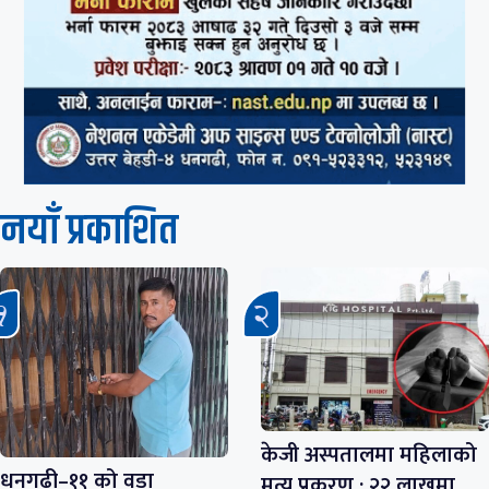
नयाँ प्रकाशित
केजी अस्पतालमा महिलाको
धनगढी–११ को वडा
मृत्यु प्रकरण : २२ लाखमा