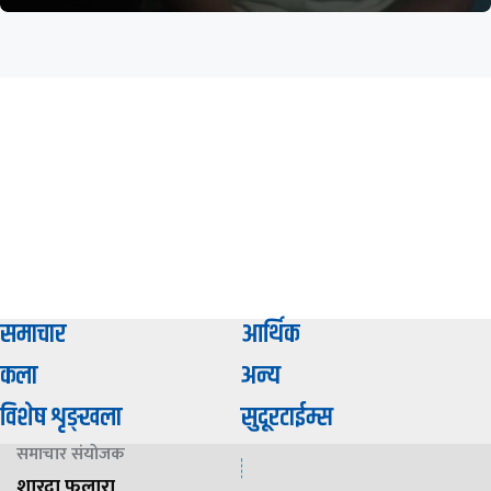
समाचार
आर्थिक
कला
अन्य
विशेष शृङ्खला
सुदूरटाईम्स
समाचार संयाेजक
शारदा फुलारा