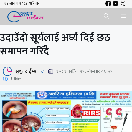
Faceboo
YouTu
X
Skip
to
Me
content
उदाउँदो सूर्यलाई अर्घ्य दिई छठ
समापन गरिँदै
सुदूर टाईम्स
२०८२ कार्तिक ११, मंगलवार ०६:५१
1
मिनेट