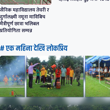
सैनिक महाविद्यालय तेघरी र
दुर्गालक्ष्मी नमूना माविबिच
मैत्रीपूर्ण छात्रा भलिबल
प्रतियोगिता सम्पन्न
# एक महिना देखि लाेकप्रिय