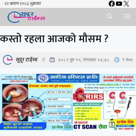
Faceboo
YouTu
X
Skip
to
Me
content
कस्तो रहला आजको मौसम ?
सुदूर टाईम्स
1
मिनेट
२०८२ पुष १५, मंगलवार ०६:४८