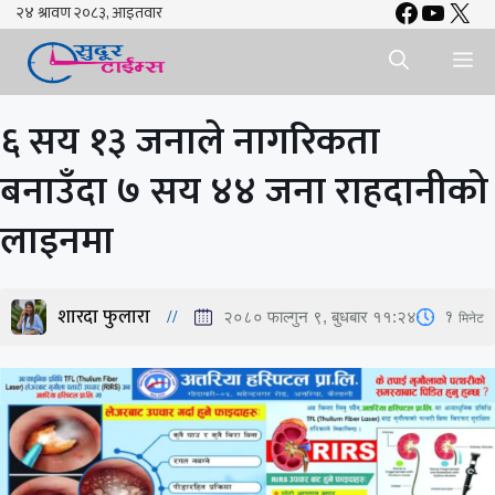
Faceboo
YouTu
X
Skip
to
Me
content
६ सय १३ जनाले नागरिकता
बनाउँदा ७ सय ४४ जना राहदानीको
लाइनमा
शारदा फुलारा
1
मिनेट
२०८० फाल्गुन ९, बुधबार ११:२४