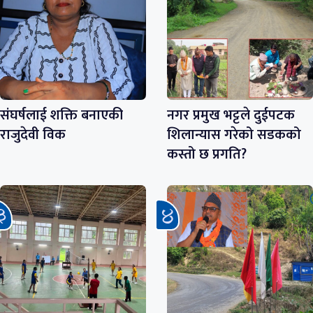
संघर्षलाई शक्ति बनाएकी
नगर प्रमुख भट्टले दुईपटक
राजुदेवी विक
शिलान्यास गरेको सडकको
कस्तो छ प्रगति?