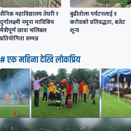
सैनिक महाविद्यालय तेघरी र
बुढीतोला पर्यटनलाई १
दुर्गालक्ष्मी नमूना माविबिच
करोडको प्रतिवद्धता, बजेट
मैत्रीपूर्ण छात्रा भलिबल
शून्य
प्रतियोगिता सम्पन्न
# एक महिना देखि लाेकप्रिय