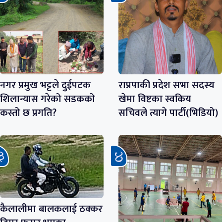
नगर प्रमुख भट्टले दुईपटक
राप्रपाकी प्रदेश सभा सदस्य
शिलान्यास गरेको सडकको
खेमा विष्टका स्वकिय
कस्तो छ प्रगति?
सचिवले त्यागे पार्टी(भिडियो)
कैलालीमा बालकलाई ठक्कर