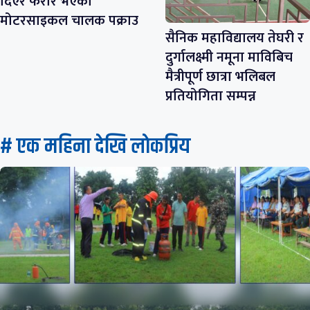
दिएर फरार भएका
मोटरसाइकल चालक पक्राउ
सैनिक महाविद्यालय तेघरी र
दुर्गालक्ष्मी नमूना माविबिच
मैत्रीपूर्ण छात्रा भलिबल
प्रतियोगिता सम्पन्न
# एक महिना देखि लाेकप्रिय