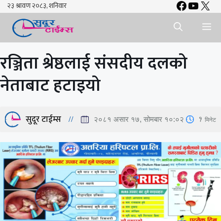
Faceboo
YouTu
X
Skip
to
Me
content
रञ्जिता श्रेष्ठलाई संसदीय दलको
नेताबाट हटाइयो
सुदूर टाईम्स
1
मिनेट
२०८१ असार १७, सोमबार १०:०२