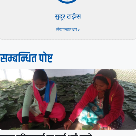
सुदूर टाईम्स
लेखकबाट थप >
सम्बन्धित पाेष्ट