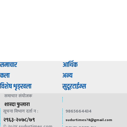
समाचार
आर्थिक
कला
अन्य
विशेष शृङ्खला
सुदूरटाईम्स
समाचार संयाेजक
शारदा फुलारा
सूचना विभाग दर्ता न :
9865664434
२९६३-२०७८/७९
sudurtimes78@gmail.com
© २०२४
sudurtimes.com