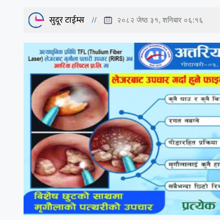
सुदूर टाईम्स
२०८२ जेष्ठ ३१, शनिबार ०६:१६