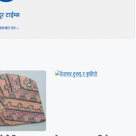
दूर टाईम्स
खकबाट थप >