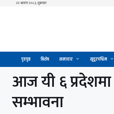
Skip
to
content
गृहपृष्ठ
बिशेष
समाचार
सूदूरपश्चिम
आज यी ६ प्रदेशमा ध
सम्भावना