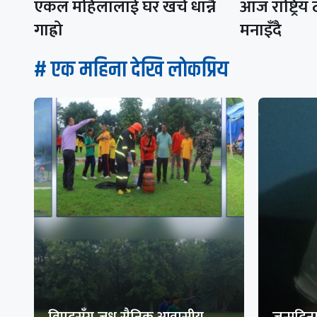
एकल महिलालाई घर खर्च धान्नै
आज राष्ट्रिय
गाह्रो
मनाइँदै
# एक महिना देखि लाेकप्रिय
विपद्सँग जुध्न सैनिक आवासीय
जन्मदिनम