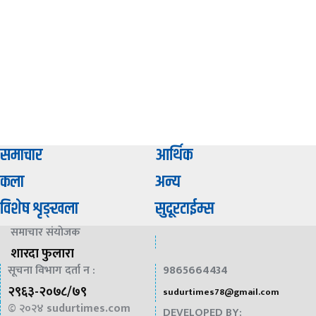
समाचार
आर्थिक
कला
अन्य
विशेष शृङ्खला
सुदूरटाईम्स
समाचार संयाेजक
शारदा फुलारा
सूचना विभाग दर्ता न :
9865664434
२९६३-२०७८/७९
sudurtimes78@gmail.com
© २०२४
sudurtimes.com
DEVELOPED BY: