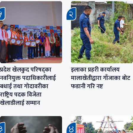
प्रदेश खेलकुद परिषद्का
इलाका प्रहरी कार्यालय
नवनियुक्त पदाधिकारीलाई
मालाखेतीद्वारा गाँजाका बोट
बधाई तथा गोदावरीका
फडानी गरि नष्ट
राष्ट्रिय पदक विजेता
खेलाडीलाई सम्मान