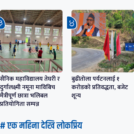
सैनिक महाविद्यालय तेघरी र
बुढीतोला पर्यटनलाई १
दुर्गालक्ष्मी नमूना माविबिच
करोडको प्रतिवद्धता, बजेट
मैत्रीपूर्ण छात्रा भलिबल
शून्य
प्रतियोगिता सम्पन्न
# एक महिना देखि लाेकप्रिय