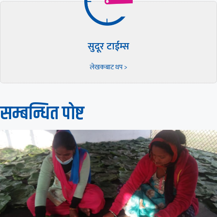
सुदूर टाईम्स
लेखकबाट थप >
सम्बन्धित पाेष्ट