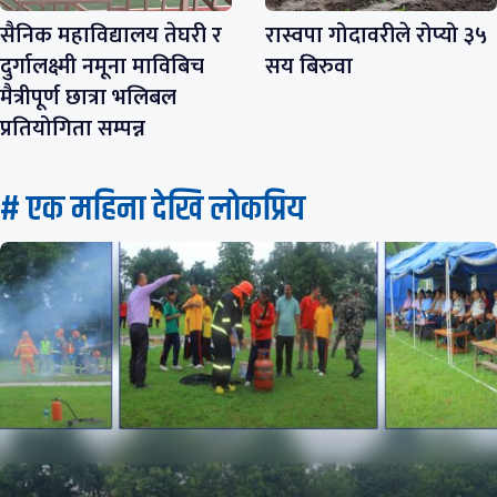
सैनिक महाविद्यालय तेघरी र
रास्वपा गोदावरीले रोप्यो ३५
दुर्गालक्ष्मी नमूना माविबिच
सय बिरुवा
मैत्रीपूर्ण छात्रा भलिबल
प्रतियोगिता सम्पन्न
# एक महिना देखि लाेकप्रिय