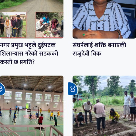
नगर प्रमुख भट्टले दुईपटक
संघर्षलाई शक्ति बनाएकी
शिलान्यास गरेको सडकको
राजुदेवी विक
कस्तो छ प्रगति?