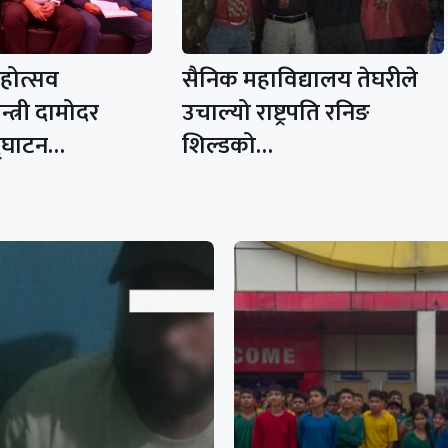
महोत्सव
सैनिक महाविद्यालय तेघरीले
्त्री दामोदर
उचाल्यो राष्ट्रपति रनिङ
द्घाटन…
शिल्डको…