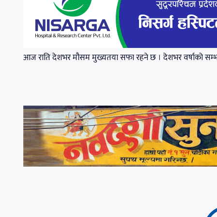
आज राति देशभर मौसम मुख्यतया सफा रहने छ । देशभर वर्षाको सम