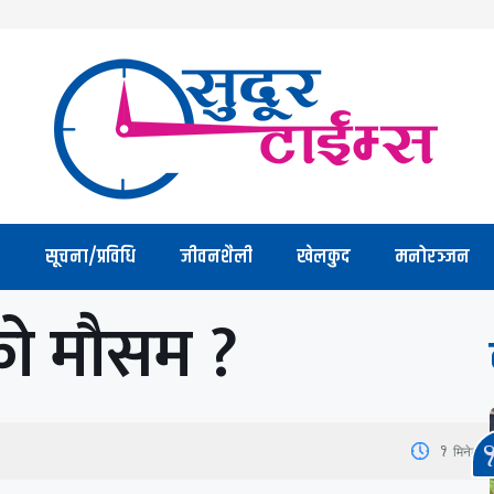
सूचना/प्रविधि
जीवनशैली
खेलकुद
मनोरञ्जन
ो मौसम ?
1
मिनेट