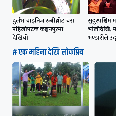
दुर्लभ चाइनिज रुबीथ्रोट चरा
सुदूरपश्चिम 
पहिलोपटक कञ्चनपुरमा
भोलीदेखि, मन
देखियो
भण्डारीले उ
# एक महिना देखि लाेकप्रिय