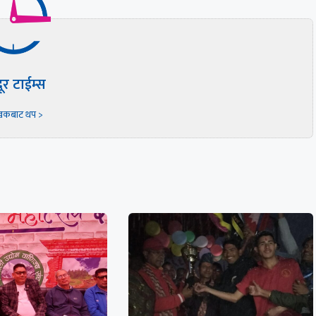
दूर टाईम्स
खकबाट थप >