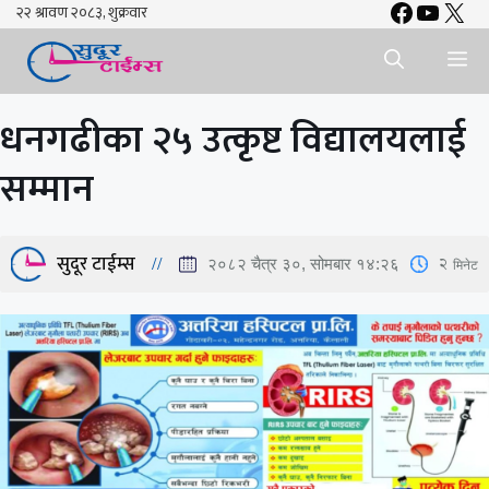
Faceboo
YouTu
X
Skip
to
Me
content
धनगढीका २५ उत्कृष्ट विद्यालयलाई
सम्मान
सुदूर टाईम्स
2
मिनेट
२०८२ चैत्र ३०, सोमबार १४:२६