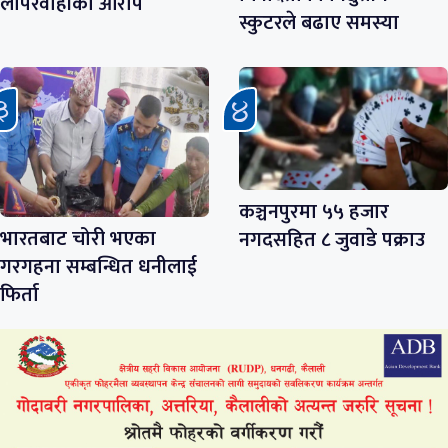
लापरवाहीको आरोप
स्कुटरले बढाए समस्या
कञ्चनपुरमा ५५ हजार
भारतबाट चोरी भएका
नगदसहित ८ जुवाडे पक्राउ
गरगहना सम्बन्धित धनीलाई
फिर्ता