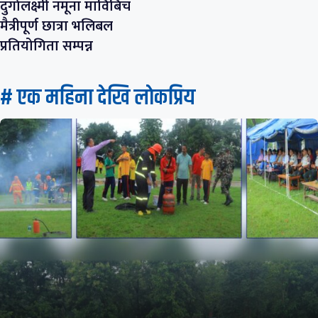
दुर्गालक्ष्मी नमूना माविबिच
मैत्रीपूर्ण छात्रा भलिबल
प्रतियोगिता सम्पन्न
# एक महिना देखि लाेकप्रिय