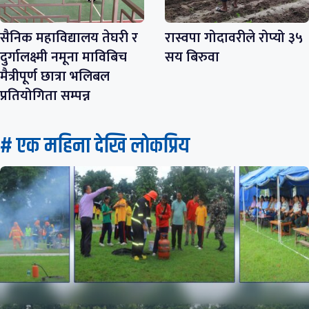
सैनिक महाविद्यालय तेघरी र
रास्वपा गोदावरीले रोप्यो ३५
दुर्गालक्ष्मी नमूना माविबिच
सय बिरुवा
मैत्रीपूर्ण छात्रा भलिबल
प्रतियोगिता सम्पन्न
# एक महिना देखि लाेकप्रिय