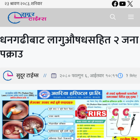
Faceboo
YouTu
X
Skip
to
Me
content
धनगढीबाट लागुऔषधसहित २ जना
पक्राउ
सुदूर टाईम्स
1
मिनेट
२०८० फाल्गुन ६, आईतवार १०:११