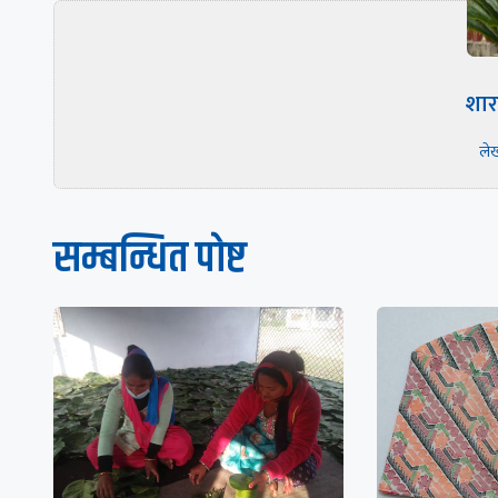
शार
ले
सम्बन्धित पाेष्ट