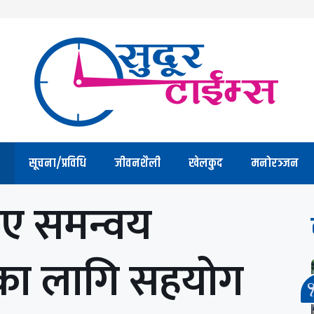
सूचना/प्रविधि
जीवनशैली
खेलकुद
मनोरञ्जन
भए समन्वय
णका लागि सहयोग