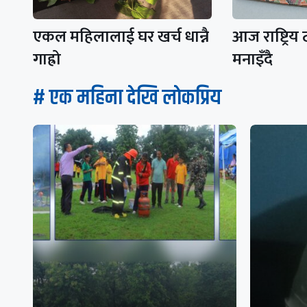
एकल महिलालाई घर खर्च धान्नै
आज राष्ट्रिय
गाह्रो
मनाइँदै
# एक महिना देखि लाेकप्रिय