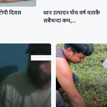
 टोपी दिवस
धान उत्पादन पाँच वर्ष यताकै
सबैभन्दा कम,…