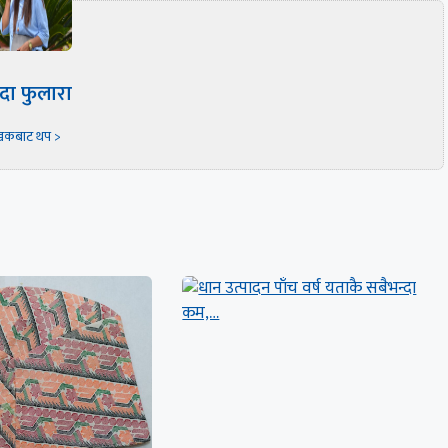
दा फुलारा
खकबाट थप >