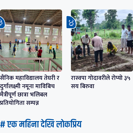
सैनिक महाविद्यालय तेघरी र
रास्वपा गोदावरीले रोप्यो ३५
दुर्गालक्ष्मी नमूना माविबिच
सय बिरुवा
मैत्रीपूर्ण छात्रा भलिबल
प्रतियोगिता सम्पन्न
# एक महिना देखि लाेकप्रिय