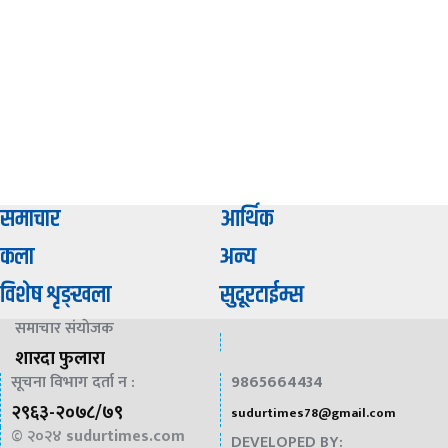
समाचार
आर्थिक
कला
अन्य
विशेष शृङ्खला
सुदूरटाईम्स
समाचार संयाेजक
शारदा फुलारा
सूचना विभाग दर्ता न :
9865664434
२९६३-२०७८/७९
sudurtimes78@gmail.com
© २०२४
sudurtimes.com
DEVELOPED BY: