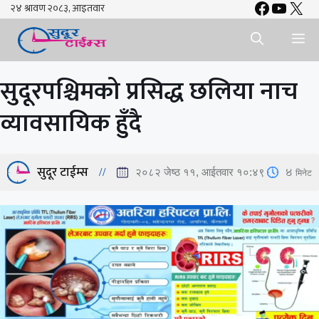
Faceboo
YouTu
X
Skip
to
Me
content
सुदूरपश्चिमको प्रसिद्ध छलिया नाच
व्यावसायिक हुँदै
सुदूर टाईम्स
4
मिनेट
२०८२ जेष्ठ ११, आईतवार १०:४९