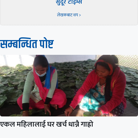
सुदूर टाईम्स
लेखकबाट थप >
सम्बन्धित पाेष्ट
एकल महिलालाई घर खर्च धान्नै गाह्रो