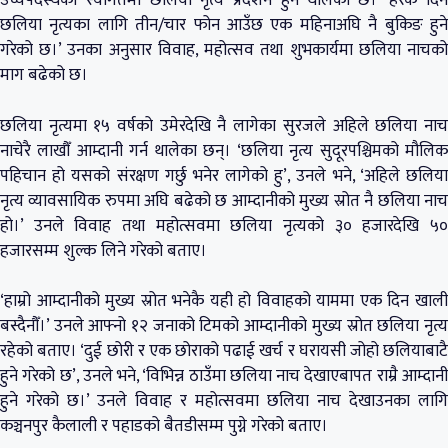
उच्चपदस्थको स्वागतमा छलिया नृत्य प्रदर्शन हुन थालेको छ। ‘हरेक दिन
छलिया नृत्यका लागि तीन/चार फोन आउँछ एक महिनाअघि नै बुकिङ हुने
गरेको छ।’ उनका अनुसार विवाह, महोत्सव तथा शुभकार्यमा छलिया नाचको
माग बढेको छ।
छलिया नृत्यमा १५ वर्षको उमेरदेखि नै लागेका सुरजले अहिले छलिया नाच
नाचेरै लाखौँ आम्दानी गर्न थालेका छन्। ‘छलिया नृत्य सुदूरपश्चिमको मौलिक
पहिचान हो यसको संरक्षण गर्छु भनेर लागेको हु’, उनले भने, ‘अहिले छलिया
नृत्य व्यावसायिक रुपमा अघि बढेको छ आम्दानीको मुख्य स्रोत नै छलिया नाच
हो।’ उनले विवाह तथा महोत्सवमा छलिया नृत्यको ३० हजारदेखि ५०
हजारसम्म शुल्क लिने गरेको बताए।
‘हाम्रो आम्दानीको मुख्य स्रोत भनेकै यही हो विवाहको याममा एक दिन खाली
बस्दैनौँ।’ उनले आफ्नो १२ जनाको टिमको आम्दानीको मुख्य स्रोत छलिया नृत्य
रहेको बताए। ‘दुई छोरी र एक छोराको पढाई खर्च र घरायसी जोहो छलियाबाटै
हुने गरेको छ’, उनले भने, ‘विभिन्न ठाउँमा छलिया नाच देखाएबापत राम्रै आम्दानी
हुने गरेको छ।’ उनले विवाह र महोत्सवमा छलिया नाच देखाउनका लागि
कञ्चनपुर कैलाली र पहाडको बैतडीसम्म पुग्ने गरेको बताए।