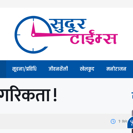
सूचना/प्रविधि
जीवनशैली
खेलकुद
मनोरञ्जन
नागरिकता !
1
मिनेट