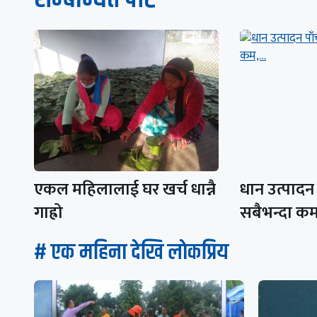
एकल महिलालाई घर खर्च धान्नै
धान उत्पादन 
गाह्रो
सबैभन्दा क
# एक महिना देखि लाेकप्रिय