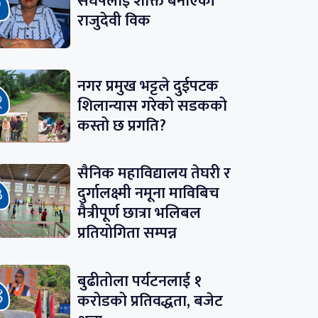
संघर्षलाई शक्ति बनाएकी
राजुदेवी विक
नगर प्रमुख भट्टले दुईपटक
शिलान्यास गरेको सडकको
कस्तो छ प्रगति?
सैनिक महाविद्यालय तेघरी र
दुर्गालक्ष्मी नमूना माविबिच
मैत्रीपूर्ण छात्रा भलिबल
प्रतियोगिता सम्पन्न
बुढीतोला पर्यटनलाई १
करोडको प्रतिवद्धता, बजेट