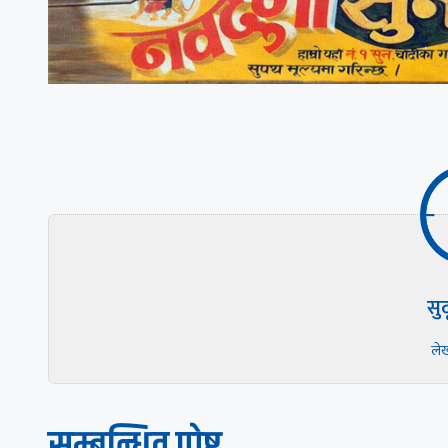
सु
ले
सम्बन्धित पाेष्ट