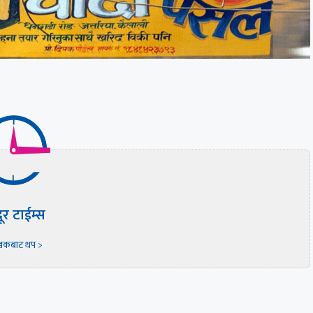
दूर टाईम्स
खकबाट थप >