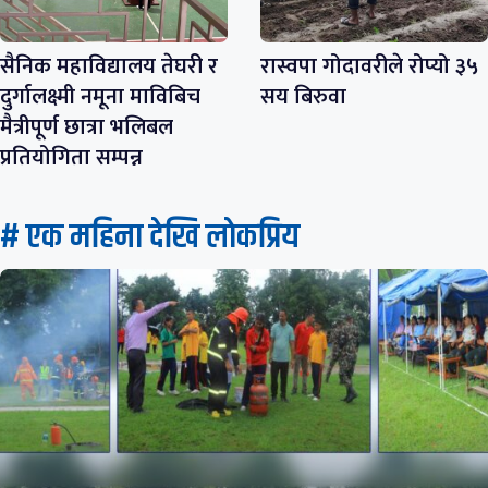
सैनिक महाविद्यालय तेघरी र
रास्वपा गोदावरीले रोप्यो ३५
दुर्गालक्ष्मी नमूना माविबिच
सय बिरुवा
मैत्रीपूर्ण छात्रा भलिबल
प्रतियोगिता सम्पन्न
# एक महिना देखि लाेकप्रिय