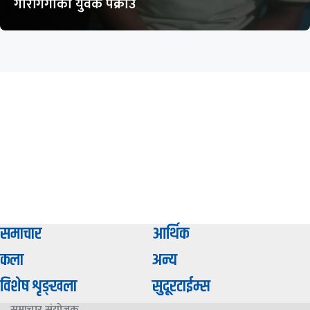
गौरीगंगाका युवक पक्राउ
समाचार
आर्थिक
कला
अन्य
विशेष शृङ्खला
सुदूरटाईम्स
समाचार संयाेजक