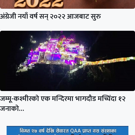
अंग्रेजी नयाँ वर्ष सन् २०२२ आजबाट सुरु
जम्मू-कश्मीरकाे एक मन्दिरमा भागदौड मच्चिँदा १२
जनाकाे…