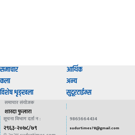
समाचार
आर्थिक
कला
अन्य
विशेष शृङ्खला
सुदूरटाईम्स
समाचार संयाेजक
शारदा फुलारा
सूचना विभाग दर्ता न :
9865664434
२९६३-२०७८/७९
sudurtimes78@gmail.com