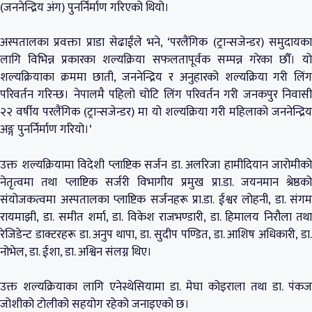
(जननेन्द्रिय अंग) पुनर्निर्माण गरिएको थियो।
अस्पतालका प्रवक्ता प्राडा सेढाईंले भने‚ ‘परलैंगिक (ट्रान्सजेन्डर) समुदायका
लागि विभिन्न प्रकारका शल्यक्रिया सफलतापूर्वक सम्पन्न गरेका छौँ। यो
शल्यक्रियाका क्रममा छाती‚ जननेन्द्रिय र अनुहारको शल्यक्रिया गरी लिंग
परिवर्तन गरिन्छ। नेपालमै पहिलो चोटि लिंग परिवर्तन गरी जनकपुर निवासी
२२ वर्षीय परलैंगिक (ट्रान्सजेन्डर) मा यो शल्यक्रिया गरी महिलाको जननेन्द्रिय
अङ्ग पुनर्निर्माण गरियो।‘
उक्त शल्यक्रियामा विदेशी प्लाष्टिक सर्जन डा. अलरिजा हामीदियान जारोमीको
नेतृत्वमा तथा प्लाष्टिक सर्जरी विभागीय प्रमुख प्रा.डा. जयनमान श्रेष्ठको
संयोजकत्वमा अस्पतालका प्लाष्टिक सर्जनहरू प्रा.डा. ईश्वर लोहनी, डा. संगम
रायमाझी‚ डा. समीत शर्मा, डा. विकेश राजभण्डारी‚ डा. हिमालय निरौला तथा
रेजिडेन्ट डाक्टरहरू डा. अनुप थापा, डा. सुदीप पण्डित, डा. आशिष अधिकारी, डा.
नोभेल, डा. ईशा, डा. अश्विन संलग्न थिए।
उक्त शल्यक्रियाका लागि एनेस्थेसियामा डा. मेघा कोइराला तथा डा. पंकज
जोशीको टोलीको सहयोग रहेको जनाइएको छ।