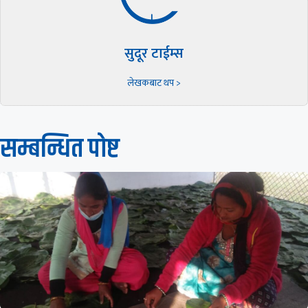
सुदूर टाईम्स
लेखकबाट थप >
सम्बन्धित पाेष्ट