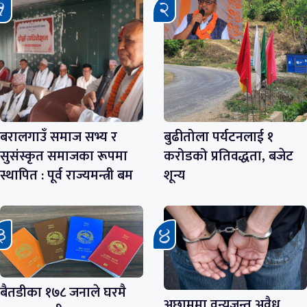
बरालगाउँ समाज सभ्य र
बुढीतोला पर्यटनलाई १
सुसंस्कृत समाजका रूपमा
करोडको प्रतिवद्धता, बजेट
स्थापित : पूर्व राज्यमन्त्री बम
शून्य
बैतडीका १७८ जनाले घरमै
अछाममा वन्यजन्तु अवैध