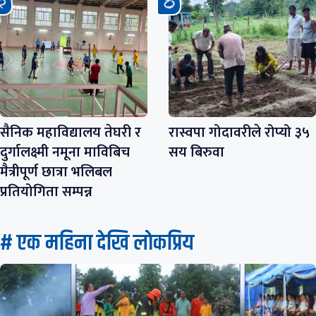
सैनिक महाविद्यालय तेघरी र
रास्वपा गोदावरीले रोप्यो ३५
दुर्गालक्ष्मी नमूना माविबिच
सय बिरुवा
मैत्रीपूर्ण छात्रा भलिबल
प्रतियोगिता सम्पन्न
# एक महिना देखि लाेकप्रिय