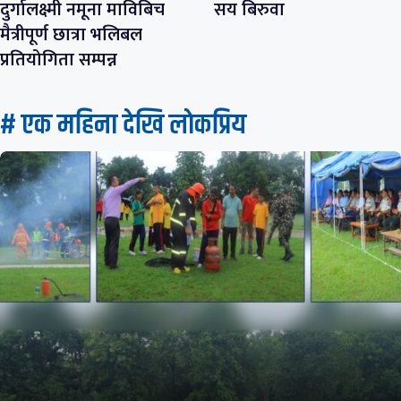
दुर्गालक्ष्मी नमूना माविबिच
सय बिरुवा
मैत्रीपूर्ण छात्रा भलिबल
प्रतियोगिता सम्पन्न
# एक महिना देखि लाेकप्रिय