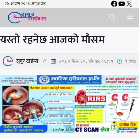
Faceboo
YouTu
X
Skip
to
Me
content
यस्तो रहनेछ आजको मौसम
सुदूर टाईम्स
1
मिनेट
२०८२ चैत्र ३०, सोमबार ०६:१५