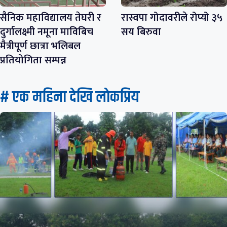
सैनिक महाविद्यालय तेघरी र
रास्वपा गोदावरीले रोप्यो ३५
दुर्गालक्ष्मी नमूना माविबिच
सय बिरुवा
मैत्रीपूर्ण छात्रा भलिबल
प्रतियोगिता सम्पन्न
# एक महिना देखि लाेकप्रिय