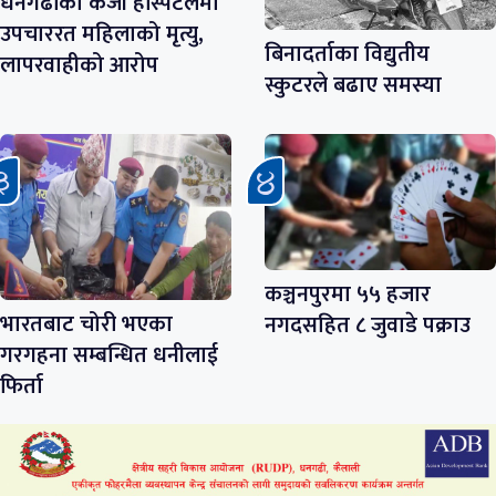
धनगढीको केजी हस्पिटलमा
उपचाररत महिलाको मृत्यु,
बिनादर्ताका विद्युतीय
लापरवाहीको आरोप
स्कुटरले बढाए समस्या
कञ्चनपुरमा ५५ हजार
भारतबाट चोरी भएका
नगदसहित ८ जुवाडे पक्राउ
गरगहना सम्बन्धित धनीलाई
फिर्ता