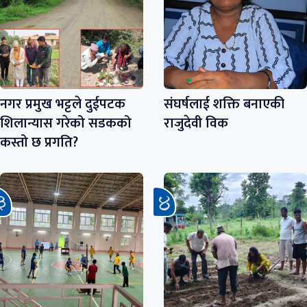
नगर प्रमुख भट्टले दुईपटक
संघर्षलाई शक्ति बनाएकी
शिलान्यास गरेको सडकको
राजुदेवी विक
कस्तो छ प्रगति?