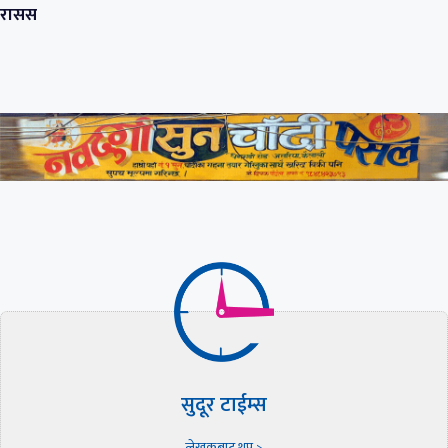
रासस
सुदूर टाईम्स
लेखकबाट थप >