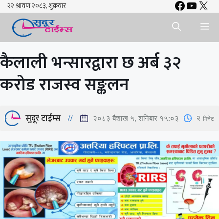
Faceboo
YouTu
X
Skip
to
Me
content
कैलाली भन्सारद्वारा छ अर्ब ३२
करोड राजस्व सङ्कलन
सुदूर टाईम्स
2
मिनेट
२०८३ बैशाख ५, शनिबार १५:०३